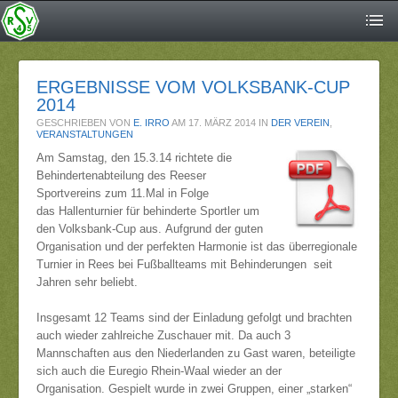
ERGEBNISSE VOM VOLKSBANK-CUP
2014
GESCHRIEBEN VON
E. IRRO
AM
17. MÄRZ 2014
IN
DER VEREIN
,
VERANSTALTUNGEN
Am Samstag, den 15.3.14 richtete die
Behindertenabteilung des Reeser
Sportvereins zum 11.Mal in Folge
das Hallenturnier für behinderte Sportler um
den Volksbank-Cup aus. Aufgrund der guten
Organisation und der perfekten Harmonie ist das überregionale
Turnier in Rees bei Fußballteams mit Behinderungen seit
Jahren sehr beliebt.
Insgesamt 12 Teams sind der Einladung gefolgt und brachten
auch wieder zahlreiche Zuschauer mit. Da auch 3
Mannschaften aus den Niederlanden zu Gast waren, beteiligte
sich auch die Euregio Rhein-Waal wieder an der
Organisation. Gespielt wurde in zwei Gruppen, einer „starken“