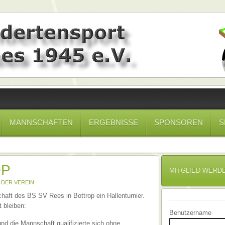
MANNSCHAFTEN
ERGEBNISSE
SPONSOREN
S
OP
MITGLIED WERD
N
DER VEREIN
haft des BS SV Rees in Bottrop ein Hallenturnier.
t bleiben:
Benutzername
nd die Mannschaft qualifizierte sich ohne