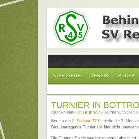
STARTSEITE
VEREIN
BILDER
TURNIER IN BOTTR
GESCHRIEBEN VON
E. IRRO
AM
24. FEBRUAR 2019
I
Bereits am
2. Februar 2019
spielte die 2. Mannsc
Das überragende Turnier soll hier nicht unerwähn
Die Gruppen-Spiele wurden souverän absolviert u