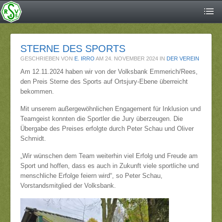
STERNE DES SPORTS
GESCHRIEBEN VON
E. IRRO
AM
24. NOVEMBER 2024
IN
DER VEREIN
Am 12.11.2024 haben wir von der Volksbank Emmerich/Rees,
den Preis Sterne des Sports auf Ortsjury-Ebene überreicht
bekommen.
Mit unserem außergewöhnlichen Engagement für Inklusion und
Teamgeist konnten die Sportler die Jury überzeugen. Die
Übergabe des Preises erfolgte durch Peter Schau und Oliver
Schmidt.
„Wir wünschen dem Team weiterhin viel Erfolg und Freude am
Sport und hoffen, dass es auch in Zukunft viele sportliche und
menschliche Erfolge feiern wird“, so Peter Schau,
Vorstandsmitglied der Volksbank.