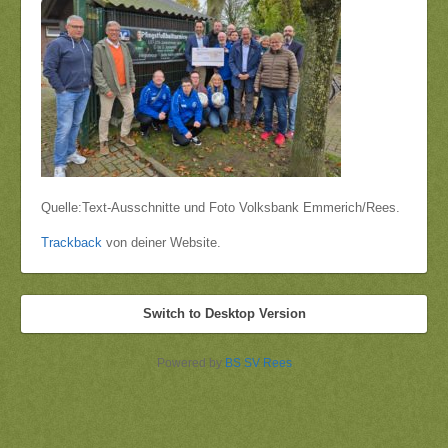
Quelle:Text-Ausschnitte und Foto Volksbank Emmerich/Rees.
Trackback
von deiner Website.
Switch to Desktop Version
Powered by
BS SV Rees