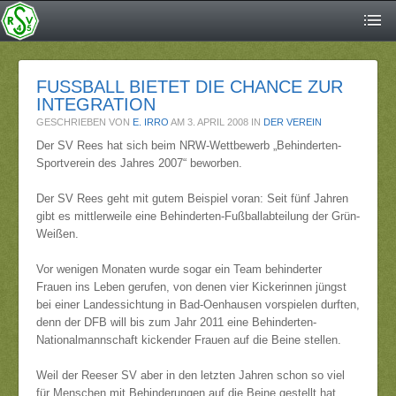
FUSSBALL BIETET DIE CHANCE ZUR I
NTEGRATION
GESCHRIEBEN VON
E. IRRO
AM
3. APRIL 2008
IN
DER VEREIN
Der SV Rees hat sich beim NRW-Wettbewerb „Behinderten-
Sportverein des Jahres 2007“ beworben.
Der SV Rees geht mit gutem Beispiel voran: Seit fünf Jahren
gibt es mittlerweile eine Behinderten-Fußballabteilung der Grün-
Weißen.
Vor wenigen Monaten wurde sogar ein Team behinderter
Frauen ins Leben gerufen, von denen vier Kickerinnen jüngst
bei einer Landessichtung in Bad-Oenhausen vorspielen durften,
denn der DFB will bis zum Jahr 2011 eine Behinderten-
Nationalmannschaft kickender Frauen auf die Beine stellen.
Weil der Reeser SV aber in den letzten Jahren schon so viel
für Menschen mit Behinderungen auf die Beine gestellt hat,