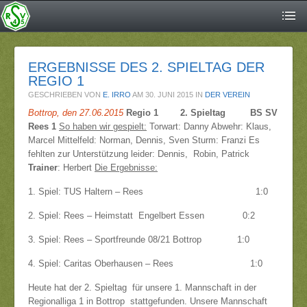
ERGEBNISSE DES 2. SPIELTAG DER
REGIO 1
GESCHRIEBEN VON
E. IRRO
AM
30. JUNI 2015
IN
DER VEREIN
Bottrop, den 27.06.2015
Regio 1 2. Spieltag BS SV
Rees 1
So haben wir gespielt:
Torwart: Danny Abwehr: Klaus,
Marcel Mittelfeld: Norman, Dennis, Sven Sturm: Franzi Es
fehlten zur Unterstützung leider: Dennis, Robin, Patrick
Trainer
: Herbert
Die Ergebnisse:
1. Spiel: TUS Haltern – Rees 1:0
2. Spiel: Rees – Heimstatt Engelbert Essen 0:2
3. Spiel: Rees – Sportfreunde 08/21 Bottrop 1:0
4. Spiel: Caritas Oberhausen – Rees 1:0
Heute hat der 2. Spieltag für unsere 1. Mannschaft in der
Regionalliga 1 in Bottrop stattgefunden. Unsere Mannschaft