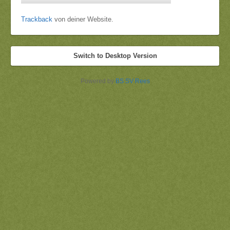
Trackback
von deiner Website.
Switch to Desktop Version
Powered by
BS SV Rees