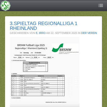
3.SPIELTAG REGIONALLIGA 1
RHEINLAND
GESCHRIEBEN VON
E. IRRO
AM
22. SEPTEMBER 2025
IN
DER VEREIN