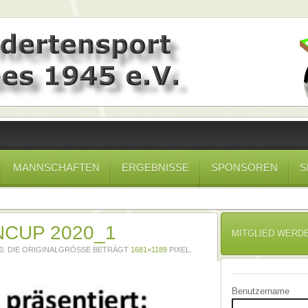
MANNSCHAFTEN
ERGEBNISSE
SPONSOREN
S
CUP 2020_1
MITGLIED WERD
0
. DIE ORIGINALGRÖSSE BETRÄGT
1681×1189
PIXEL.
Benutzername