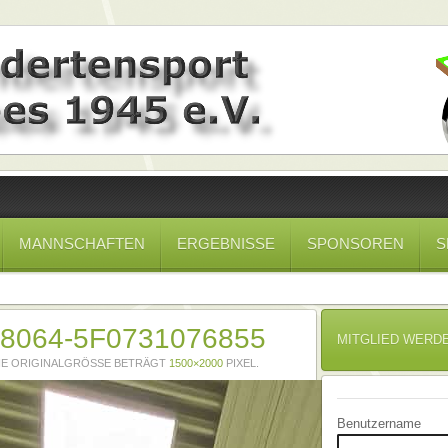
MANNSCHAFTEN
ERGEBNISSE
SPONSOREN
S
-8064-5F0731076855
MITGLIED WERD
DIE ORIGINALGRÖSSE BETRÄGT
1500×2000
PIXEL.
Benutzername