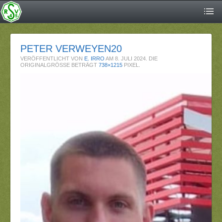
PETER VERWEYEN20
VERÖFFENTLICHT VON
E. IRRO
AM
8. JULI 2024
. DIE
ORIGINALGRÖSSE BETRÄGT
738×1215
PIXEL.