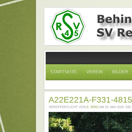
STARTSEITE
VEREIN
BILDER
A22E221A-F331-481
VERÖFFENTLICHT VON
E. IRRO
AM
25. MAI 2026
. DI