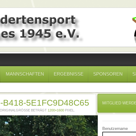
MANNSCHAFTEN
ERGEBNISSE
SPONSOREN
S
5-B418-5E1FC9D48C65
MITGLIED WERD
E ORIGINALGRÖSSE BETRÄGT
1200×1600
PIXEL.
Benutzername