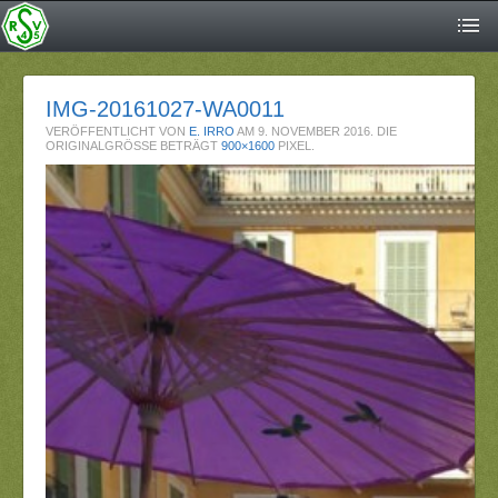
IMG-20161027-WA0011
VERÖFFENTLICHT VON
E. IRRO
AM
9. NOVEMBER 2016
. DIE
ORIGINALGRÖSSE BETRÄGT
900×1600
PIXEL.