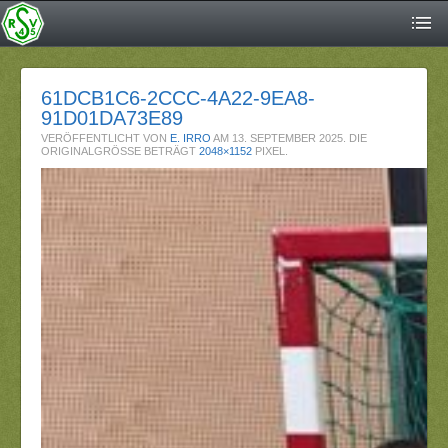
61DCB1C6-2CCC-4A22-9EA8-
91D01DA73E89
VERÖFFENTLICHT VON
E. IRRO
AM
13. SEPTEMBER 2025
. DIE
ORIGINALGRÖSSE BETRÄGT
2048×1152
PIXEL.