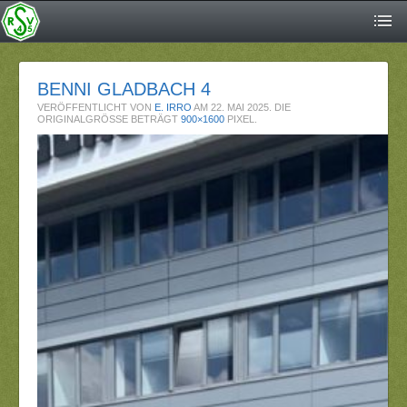
BENNI GLADBACH 4
VERÖFFENTLICHT VON
E. IRRO
AM
22. MAI 2025
. DIE
ORIGINALGRÖSSE BETRÄGT
900×1600
PIXEL.