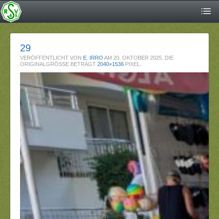
29
VERÖFFENTLICHT VON
E. IRRO
AM
20. OKTOBER 2025
. DIE
ORIGINALGRÖSSE BETRÄGT
2040×1536
PIXEL.