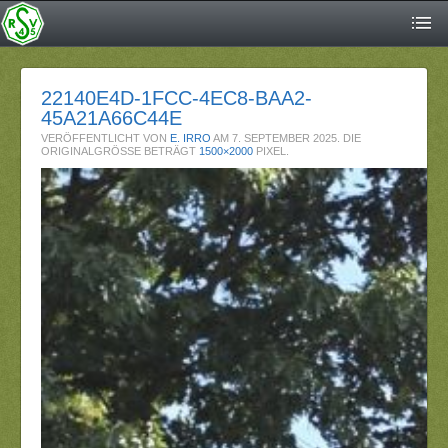
22140E4D-1FCC-4EC8-BAA2-
45A21A66C44E
VERÖFFENTLICHT VON
E. IRRO
AM
7. SEPTEMBER 2025
. DIE
ORIGINALGRÖSSE BETRÄGT
1500×2000
PIXEL.