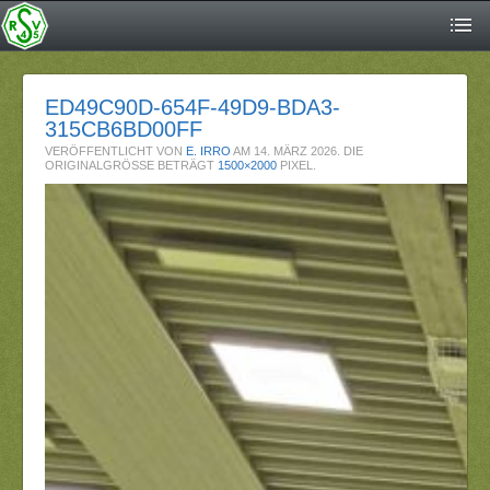
ED49C90D-654F-49D9-BDA3-
315CB6BD00FF
VERÖFFENTLICHT VON
E. IRRO
AM
14. MÄRZ 2026
. DIE
ORIGINALGRÖSSE BETRÄGT
1500×2000
PIXEL.