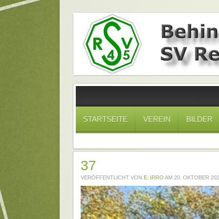
STARTSEITE
VEREIN
BILDER
37
VERÖFFENTLICHT VON
E. IRRO
AM
20. OKTOBER 20