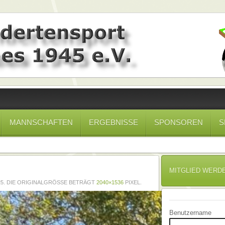
MANNSCHAFTEN
ERGEBNISSE
SPONSOREN
S
MITGLIED WERD
25
. DIE ORIGINALGRÖSSE BETRÄGT
2040×1536
PIXEL.
Benutzername