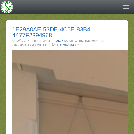
1E29A0AE-53DE-4C6E-83B4-
4477F2394968
VERÖFFENTLICHT VON
E. IRRO
AM
28. FEBRUAR 2026
. DIE
ORIGINALGRÖSSE BETRÄGT
1536×2040
PIXEL.